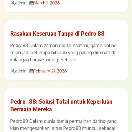
admin
March 1, 2026
Rasakan Keseruan Tanpa di Pedro 88
Pedro88 Dalam zaman digital saat ini, game online
telah jadi beberapa hiburan yang paling diminati di
kalangan banyak orang. Sebuah
admin
February 21, 2026
Pedro_88: Solusi Total untuk Keperluan
Bermain Mereka
Pedro88 Dalam dunia dunia permainan daring yang
kian mengesankan, situs Pedro88 muncul sebagai