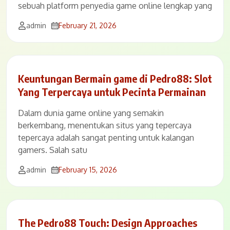
sebuah platform penyedia game online lengkap yang
admin
February 21, 2026
Keuntungan Bermain game di Pedro88: Slot
Yang Terpercaya untuk Pecinta Permainan
Dalam dunia game online yang semakin
berkembang, menentukan situs yang tepercaya
tepercaya adalah sangat penting untuk kalangan
gamers. Salah satu
admin
February 15, 2026
The Pedro88 Touch: Design Approaches