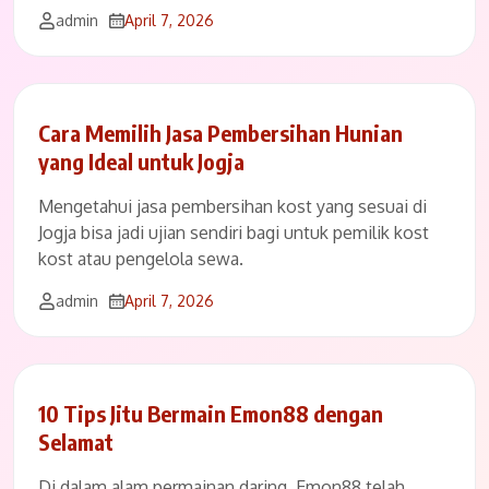
admin
April 7, 2026
Cara Memilih Jasa Pembersihan Hunian
yang Ideal untuk Jogja
Mengetahui jasa pembersihan kost yang sesuai di
Jogja bisa jadi ujian sendiri bagi untuk pemilik kost
kost atau pengelola sewa.
admin
April 7, 2026
10 Tips Jitu Bermain Emon88 dengan
Selamat
Di dalam alam permainan daring, Emon88 telah