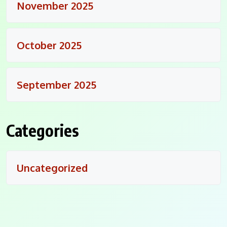
November 2025
October 2025
September 2025
Categories
Uncategorized