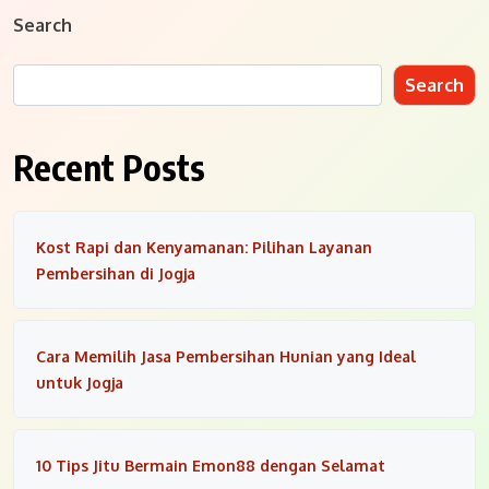
Search
Search
Recent Posts
Kost Rapi dan Kenyamanan: Pilihan Layanan
Pembersihan di Jogja
Cara Memilih Jasa Pembersihan Hunian yang Ideal
untuk Jogja
10 Tips Jitu Bermain Emon88 dengan Selamat