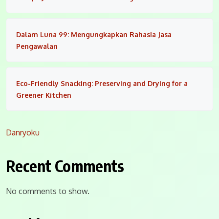
Dalam Luna 99: Mengungkapkan Rahasia Jasa
Pengawalan
Eco-Friendly Snacking: Preserving and Drying for a
Greener Kitchen
Danryoku
Recent Comments
No comments to show.