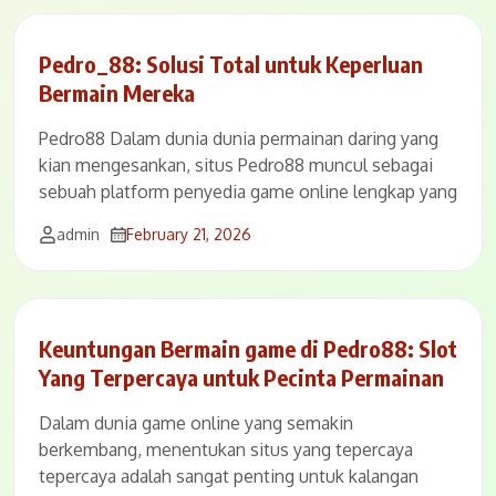
Pedro_88: Solusi Total untuk Keperluan
Bermain Mereka
Pedro88 Dalam dunia dunia permainan daring yang
kian mengesankan, situs Pedro88 muncul sebagai
sebuah platform penyedia game online lengkap yang
admin
February 21, 2026
Keuntungan Bermain game di Pedro88: Slot
Yang Terpercaya untuk Pecinta Permainan
Dalam dunia game online yang semakin
berkembang, menentukan situs yang tepercaya
tepercaya adalah sangat penting untuk kalangan