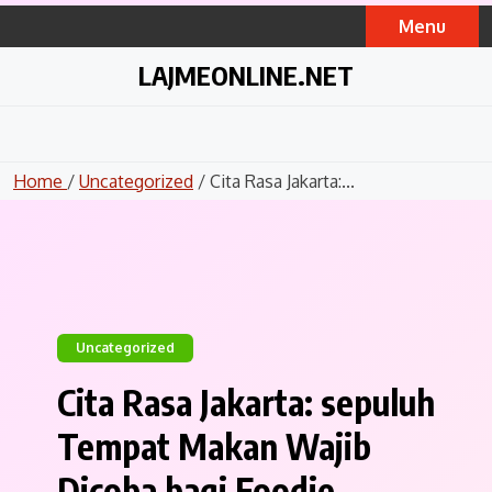
Skip
Menu
to
content
LAJMEONLINE.NET
Home
/
Uncategorized
/ Cita Rasa Jakarta:...
Uncategorized
Cita Rasa Jakarta: sepuluh
Tempat Makan Wajib
Dicoba bagi Foodie