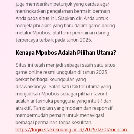
juga memberikan petunjuk yang cerdas agar
meningkatkan pengalaman bermain bermain
Anda pada situs ini. Siapkan diri Anda untuk
menjelajahi alam yang baru dalam game daring
melalui Mpobos, platform permainan daring
terpercaya terbaik pada tahun 2025.
Kenapa Mpobos Adalah Pilihan Utama?
Situs ini telah menjadi sebagai salah satu situs
game online resmi unggulan di tahun 2025
berkat berbagai keunggulan yang
ditawarkannya. Salah satu faktor utama yang
menjadikan Mpobos sebagai pilihan favorit
adalah antarmuka pengguna yang intuitif dan
atraktif. Tampilan yang modern dan responsif
mempermudah pemain untuk menavigasi
berbagai permainan tanpa kesulitan.
https://login.staknkupang.ac.id/2025/12/01/mencari-