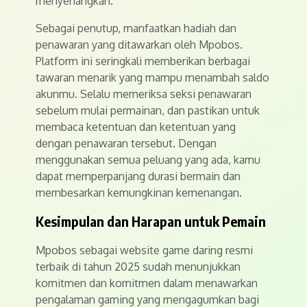
menyenangkan.
Sebagai penutup, manfaatkan hadiah dan
penawaran yang ditawarkan oleh Mpobos.
Platform ini seringkali memberikan berbagai
tawaran menarik yang mampu menambah saldo
akunmu. Selalu memeriksa seksi penawaran
sebelum mulai permainan, dan pastikan untuk
membaca ketentuan dan ketentuan yang
dengan penawaran tersebut. Dengan
menggunakan semua peluang yang ada, kamu
dapat memperpanjang durasi bermain dan
membesarkan kemungkinan kemenangan.
Kesimpulan dan Harapan untuk Pemain
Mpobos sebagai website game daring resmi
terbaik di tahun 2025 sudah menunjukkan
komitmen dan komitmen dalam menawarkan
pengalaman gaming yang mengagumkan bagi