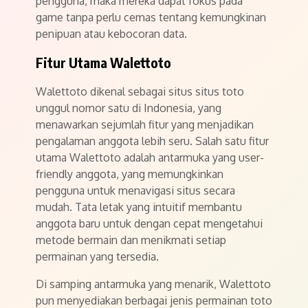
pengguna, maka mereka dapat fokus pada
game tanpa perlu cemas tentang kemungkinan
penipuan atau kebocoran data.
Fitur Utama Walettoto
Walettoto dikenal sebagai situs situs toto
unggul nomor satu di Indonesia, yang
menawarkan sejumlah fitur yang menjadikan
pengalaman anggota lebih seru. Salah satu fitur
utama Walettoto adalah antarmuka yang user-
friendly anggota, yang memungkinkan
pengguna untuk menavigasi situs secara
mudah. Tata letak yang intuitif membantu
anggota baru untuk dengan cepat mengetahui
metode bermain dan menikmati setiap
permainan yang tersedia.
Di samping antarmuka yang menarik, Walettoto
pun menyediakan berbagai jenis permainan toto