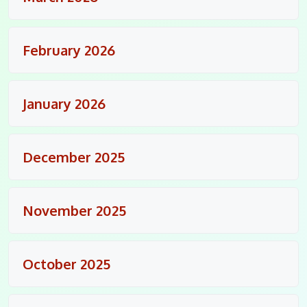
February 2026
January 2026
December 2025
November 2025
October 2025