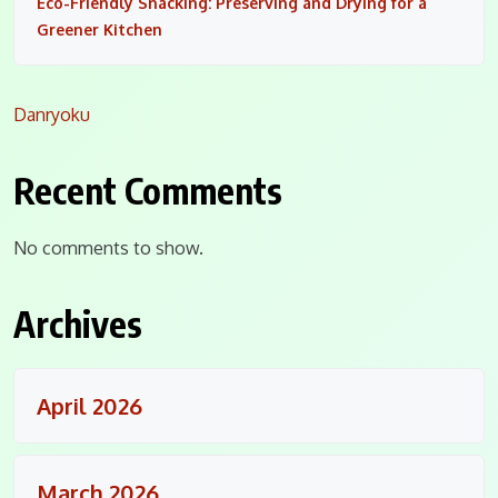
Eco-Friendly Snacking: Preserving and Drying for a
Greener Kitchen
Danryoku
Recent Comments
No comments to show.
Archives
April 2026
March 2026