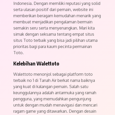
Indonesia. Dengan memiliki reputasi yang solid
serta ulasan positif dari pemain, website ini
memberikan beragam kemudahan menarik yang
membuat menjadikan pengalaman bermain
semakin seru serta menyenangkan. Mari kita
simak dengan seksama tentang empat situs
situs Toto terbaik yang bisa jadi pilihan utama
prioritas bagi para kaum pecinta permainan
Toto.
Kelebihan Walettoto
Walettoto menonjol sebagai platform toto
terbaik no 1 di Tanah Air berkat nama baiknya
yang kuat di kalangan pemain. Salah satu
keunggulannya adalah antarmuka yang ramah
pengguna, yang memudahkan pengunjung
untuk dengan mudah menavigasi dan mencari
ragam game yang ditawarkan. Dengan desain