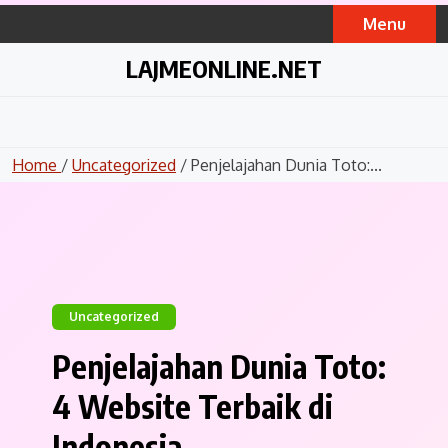
Skip
Menu
to
content
LAJMEONLINE.NET
Home
/
Uncategorized
/ Penjelajahan Dunia Toto:...
Uncategorized
Penjelajahan Dunia Toto:
4 Website Terbaik di
Indonesia